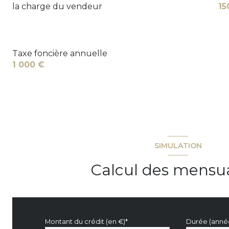
la charge du vendeur
15
Taxe foncière annuelle
1 000 €
SIMULATION
Calcul des mensua
Montant du crédit (en €)*
Durée (anné