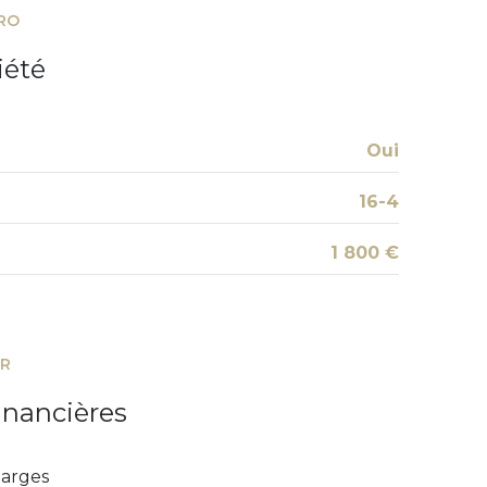
RO
cave
iété
Oui
16-4
1 800 €
ER
inancières
arges