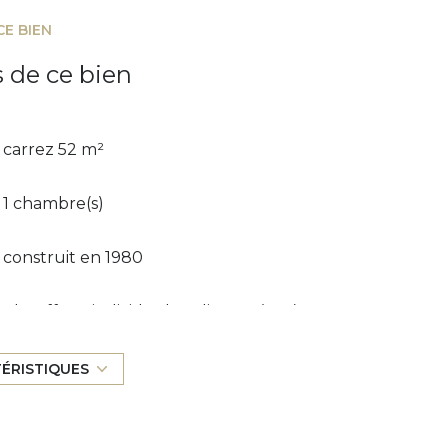
CE BIEN
s de ce bien
carrez 52 m²
1 chambre(s)
construit en 1980
Chauffage individuel : radiateur (gaz)
1er étage
TÉRISTIQUES
ascenseur