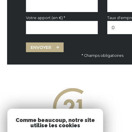
Votre apport (en €) *
Taux d'empru
ENVOYER
* Champs obligatoires
Comme beaucoup, notre site
utilise les cookies