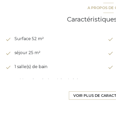
A PROPOS DE 
Caractéristique
Surface 52 m²
séjour 25 m²
1 salle(s) de bain
cuisine séparée (semi-équipée)
exposition Ouest
VOIR PLUS DE CARAC
2 étage(s)