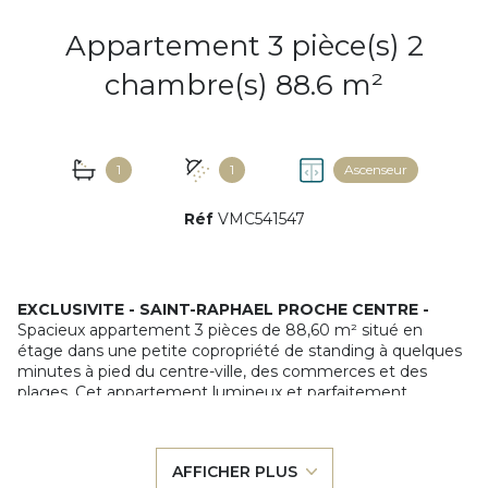
Appartement 3 pièce(s) 2
chambre(s) 88.6 m²
1
1
Ascenseur
Réf
VMC541547
EXCLUSIVITE - SAINT-RAPHAEL PROCHE CENTRE -
Spacieux appartement 3 pièces de 88,60 m² situé en
étage dans une petite copropriété de standing à quelques
minutes à pied du centre-ville, des commerces et des
plages. Cet appartement lumineux et parfaitement
entretenu offre un hall d'entrée avec placards, un grand
espace séjour/salle à manger de 40.87 m² avec cuisine
entièrement équipée et placard bénéficiant d'une triple
AFFICHER PLUS
exposition sud, est et ouest, une suite parentale de 16 m²