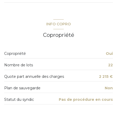
exposition Sud
chambre
12.37 m²
2ème étage
chambre
9.64 m²
INFO COPRO
salon/sejour
40.87 m²
4 étage(s)
Copropriété
cuisine
4.86 m²
ascenseur
Copropriété
Oui
terrasse
Nombre de lots
22
Quote part annuelle des charges
2 215 €
Plan de sauvegarde
Non
Statut du syndic
Pas de procédure en cours