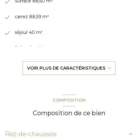
Surface 88,60 m²
carrez 88,59 m²
séjour 40 m²
2 chambre(s)
1 salle(s) de bain
VOIR PLUS DE CARACTÉRISTIQUES
1 salle(s) d'eau
cuisine américaine (équipée)
COMPOSITION
Chauffage individuel : autre (electrique)
Composition de ce bien
1 garage(s)
Rez-de-chaussée