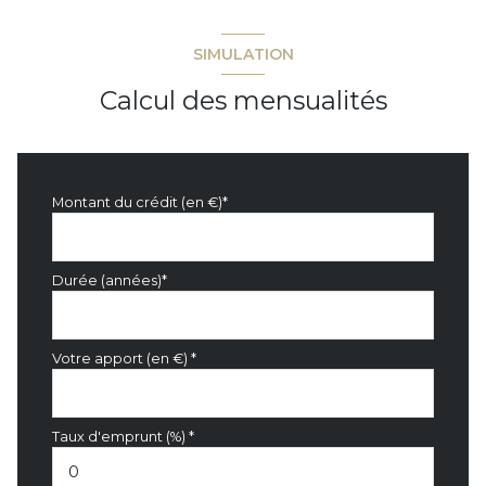
SIMULATION
Calcul des mensualités
Montant du crédit (en €)*
Durée (années)*
Votre apport (en €) *
Taux d'emprunt (%) *