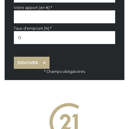
Votre apport (en €) *
Taux d'emprunt (%) *
ENVOYER
* Champs obligatoires