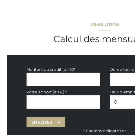
SIMULATION
Calcul des mensua
Montant du crédit (en €)*
Durée (anné
Votre apport (en €) *
Taux d'empru
ENVOYER
* Champs obligatoires