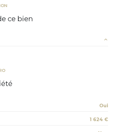
ION
e ce bien
10.51 m²
9.33 m²
RO
iété
Oui
1 624 €