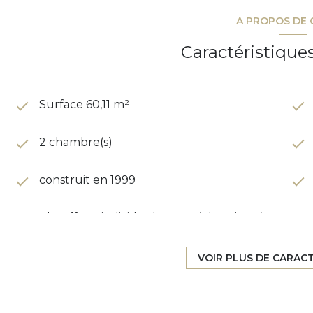
A PROPOS DE 
Caractéristique
Surface 60,11 m²
2 chambre(s)
construit en 1999
Chauffage individuel : autre (electrique)
exposition Sud-Est
VOIR PLUS DE CARAC
3 étage(s)