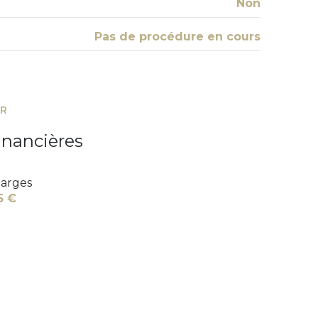
Non
Pas de procédure en cours
ER
inancières
arges
5 €