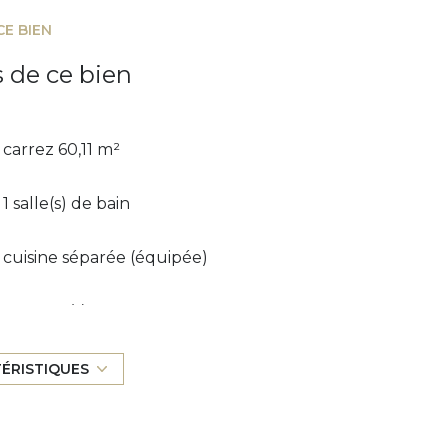
CE BIEN
s de ce bien
carrez 60,11 m²
1 salle(s) de bain
cuisine séparée (équipée)
1 garage(s)
2ème étage
TÉRISTIQUES
ascenseur