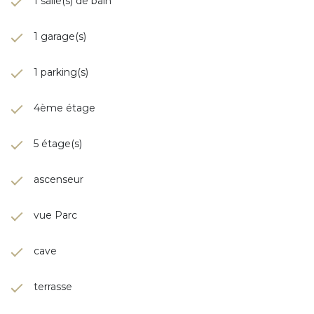
1 salle(s) de bain
1 garage(s)
1 parking(s)
4ème étage
5 étage(s)
ascenseur
vue Parc
cave
terrasse