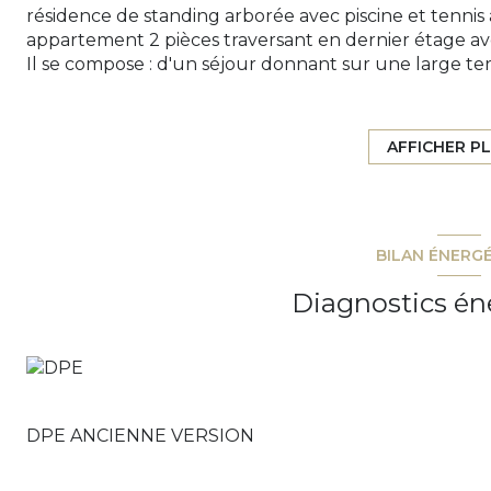
résidence de standing arborée avec piscine et tennis
appartement 2 pièces traversant en dernier étage a
Il se compose : d'un séjour donnant sur une large te
indépendante entièrement équipée, d'une chambre av
independant. L'appartement est vendu avec une cave
Très belle résidence dans un bel environnement et 
AFFICHER P
centre -ville et très bien desservie par les transport
Charges annuelles : 1.400 €.
BILAN ÉNERG
Diagnostics én
DPE ANCIENNE VERSION