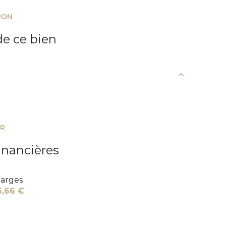
2 étage(s)
ION
vue Dégagée - piscine
e ce bien
terrasse
accès handicapé
20.51 m²
9 m²
ER
4.90 m²
inancières
3.32 m²
arges
6,66 €