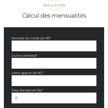
SIMULATION
Calcul des mensualités
Montant du crédit (en €)*
Durée (années)*
Votre apport (en €) *
Taux d'emprunt (%) *