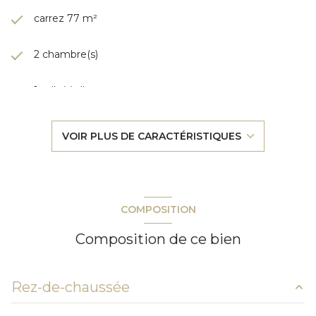
carrez 77 m²
2 chambre(s)
1 salle(s) d'eau
construit en 2000
VOIR PLUS DE CARACTÉRISTIQUES
cuisine séparée (équipée)
Chauffage individuel : radiateur (gaz)
COMPOSITION
1 garage(s)
Composition de ce bien
exposition Sud
Rez-de-chaussée
3ème étage