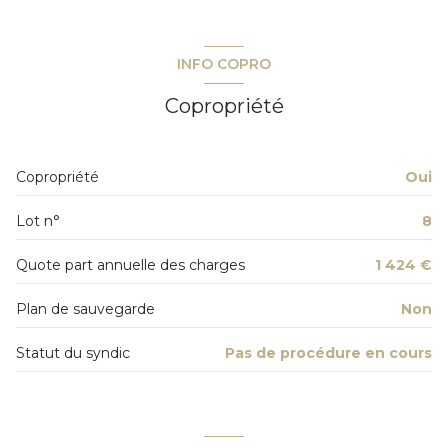
salon/sejour
34.88 m²
4 étage(s)
cuisine
9.45 m²
INFO COPRO
chambre
9.16 m²
ascenseur
Copropriété
chambre
8.03 m²
cave
salle d'eau
4.30 m²
Copropriété
Oui
terrasse
terrasse
15.41 m²
Lot n°
8
quartier CENTRE VILLE
Quote part annuelle des charges
1 424 €
Plan de sauvegarde
Non
Statut du syndic
Pas de procédure en cours