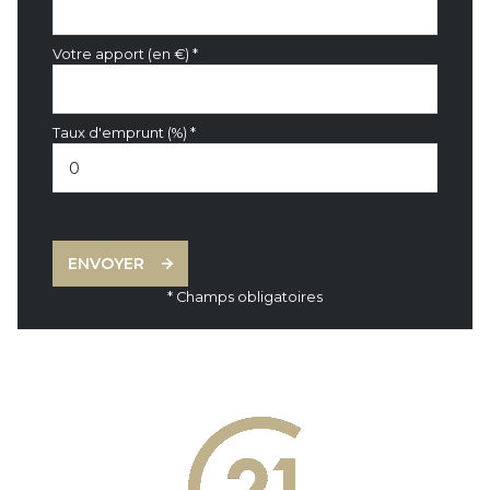
Votre apport (en €) *
Taux d'emprunt (%) *
ENVOYER
* Champs obligatoires