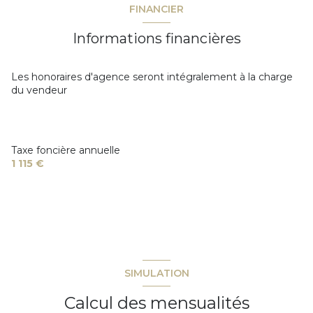
FINANCIER
chambre
10.16 m²
Informations financières
chambre
9.96 m²
salon/sejour
42.70 m²
Les honoraires d'agence seront intégralement à la charge
du vendeur
Taxe foncière annuelle
1 115 €
SIMULATION
Calcul des mensualités