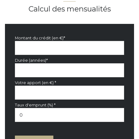
Calcul des mensualités
Montant du crédit (en €)*
Durée (années)*
Votre apport (en €) *
Taux d'emprunt (%) *