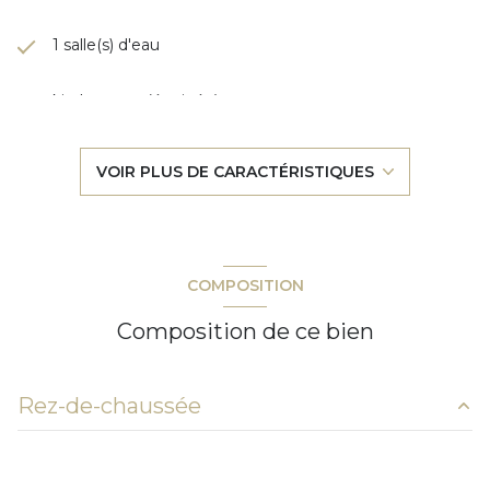
1 salle(s) d'eau
kitchenette (équipée)
Chauffage individuel : autre (autre)
VOIR PLUS DE CARACTÉRISTIQUES
exposition Sud
1er étage
COMPOSITION
4 étage(s)
Composition de ce bien
ascenseur
Rez-de-chaussée
cave
salon/sejour
16.83 m²