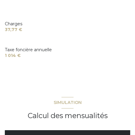
2 niveau(x)
vue DÉGAGÉE
Charges
37,77 €
terrasse
Taxe foncière annuelle
piscinable
1 014 €
quartier Tour De Mare
SIMULATION
Calcul des mensualités