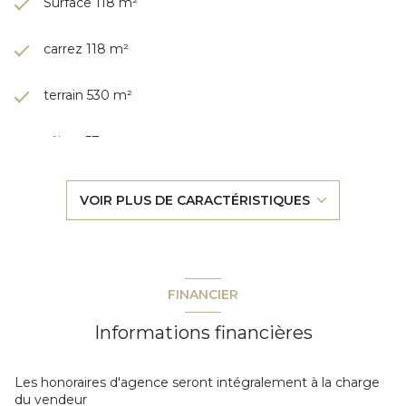
Surface 118 m²
carrez 118 m²
terrain 530 m²
séjour 57 m²
4 chambre(s)
VOIR PLUS DE CARACTÉRISTIQUES
2 salle(s) d'eau
construit en 1964
FINANCIER
cuisine américaine (équipée)
Informations financières
2 côté(s) mitoyen(s)
Les honoraires d'agence seront intégralement à la charge
du vendeur