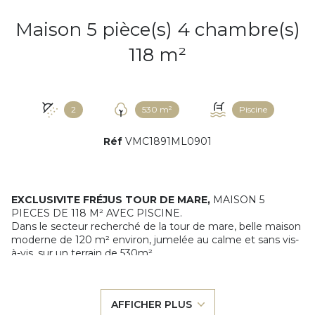
Maison 5 pièce(s) 4 chambre(s)
118 m²
2
530 m²
Piscine
Réf
VMC1891ML0901
EXCLUSIVITE FRÉJUS TOUR DE MARE,
MAISON 5
PIECES DE 118 M² AVEC PISCINE.
Dans le secteur recherché de la tour de mare, belle
maison
moderne de 120 m² environ, jumelée au calme et sans vis-
à-vis, sur un terrain de 530m².
Cette maison offre une très belle pièce de vie de 57 m²
composée d’un séjour avec poêle à bois, d'une salle à
manger climatisée et d'une cuisine équipée, de deux
AFFICHER PLUS
chambres en enfilade dont une climatisée et l'autre avec