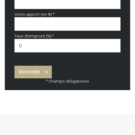
Votre apport (en €) *
Taux d'emprunt (%) *
ENVOYER
* Champs obligatoires