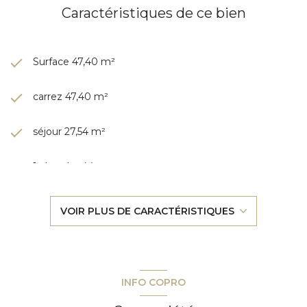
Caractéristiques de ce bien
Surface 47,40 m²
carrez 47,40 m²
séjour 27,54 m²
1 chambre(s)
1 salle(s) de bain
VOIR PLUS DE CARACTÉRISTIQUES
construit en 1989
cuisine américaine (équipée)
INFO COPRO
Chauffage individuel : convecteur (electrique)