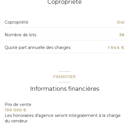
Copropriété
1 parking(s)
Copropriété
Oui
exposition Sud
Nombre de lots
38
1 niveau(x)
Quote part annuelle des charges
1 644 €
1er étage
3 étage(s)
FINANCIER
ascenseur
Informations financières
cave
Prix de vente
199 000 €
Les honoraires d'agence seront intégralement à la charge
balcon
du vendeur