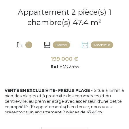
Appartement 2 pièce(s) 1
chambre(s) 47.4 m²
1
Balcon
Ascenseur
199 000 €
Réf
VMC3465
VENTE EN EXCLUSIVITE- FREJUS PLAGE -
Situé à 15min à
pied des plages et à proximité des commerces et du
centre-ville, au premier étage avec ascenseur d'une petite
copropriété (19 appartements) bien tenue, nous vous
présentons un appartement 2 pièces de 47.40m².
Il se compose d'une entrée, d'un séjour avec cuisine
ouverte de 27,54m² prolongé d'un balcon de plus de 9m²
exposé SUD, d'une chambre de taille confortable, d'une