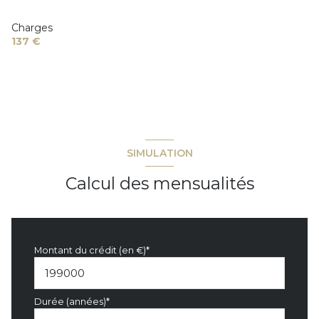
interphone
Charges
137 €
accès handicapé
SIMULATION
Calcul des mensualités
Montant du crédit (en €)*
Durée (années)*