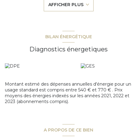
AFFICHER PLUS
salle de bains et de WC indépendants.
L'appartement est au calme car il donne entièrement sur la
cour de la copropriété voisine.
Une cave et une place de parking privative viennent
compléter ce bien.
Idéal premier achat, investissement locatif ou résidence
BILAN ÉNERGÉTIQUE
secondaire.
Diagnostics énergetiques
Montant estimé des dépenses annuelles d'énergie pour un
usage standard est compris entre 540 € et 770 € . Prix
moyens des énergies indexés sur les années 2021, 2022 et
2023 (abonnements compris).
A PROPOS DE CE BIEN