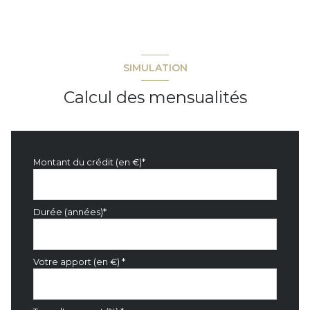
SIMULATION
Calcul des mensualités
Montant du crédit (en €)*
Durée (années)*
Votre apport (en €) *