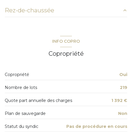
1 parking(s)
Rez-de-chaussée
exposition Est
salon/sejour
22.48 m²
1er étage
chambre
9.85 m²
INFO COPRO
salle de bain
3.28 m²
4 étage(s)
Copropriété
entrée
4.04 m²
ascenseur
Copropriété
Oui
vue Dégagée
Nombre de lots
219
terrasse
Quote part annuelle des charges
1 392 €
interphone
Plan de sauvegarde
Non
quartier Tour De Mare
Statut du syndic
Pas de procédure en cours