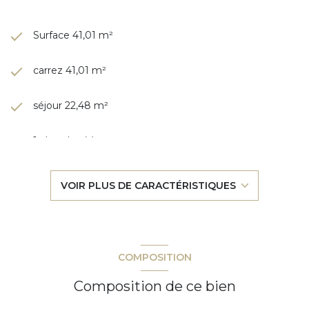
Surface 41,01 m²
carrez 41,01 m²
séjour 22,48 m²
1 chambre(s)
1 salle(s) de bain
VOIR PLUS DE CARACTÉRISTIQUES
construit en 2001
cuisine américaine (équipée)
COMPOSITION
Chauffage individuel : radiateur (electrique)
Composition de ce bien