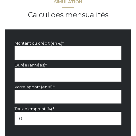
SIMULATION
Calcul des mensualités
Montant du crédit (en €)*
Durée (années)*
Votre apport (en €) *
Taux d'emprunt (%) *