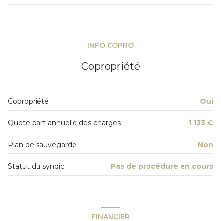
5 étage(s)
chambre
12.61 m²
ascenseur
salon/sejour
32.23 m²
INFO COPRO
vue Dégagée sur les Maures et la mer
Copropriété
terrasse
Copropriété
Oui
quartier Centre
Quote part annuelle des charges
1 133 €
accès handicapé
Plan de sauvegarde
Non
Statut du syndic
Pas de procédure en cours
FINANCIER