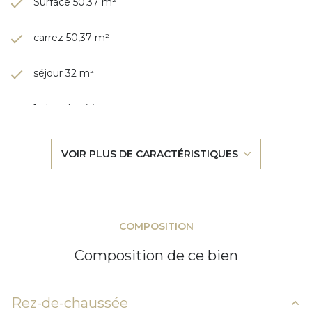
Surface 50,37 m²
carrez 50,37 m²
séjour 32 m²
1 chambre(s)
1 salle(s) d'eau
VOIR PLUS DE CARACTÉRISTIQUES
Chauffage individuel : autre (electrique)
1 garage(s)
COMPOSITION
exposition Sud-Ouest
Composition de ce bien
2ème étage
Rez-de-chaussée