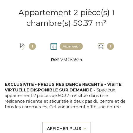
Appartement 2 pièce(s) 1
chambre(s) 50.37 m²
1
Ascenseur
1
Réf
VMC54524
EXCLUSIVITE - FREJUS RESIDENCE RECENTE -
VISITE
VIRTUELLE DISPONIBLE SUR DEMANDE
-
Spacieux
appartement 2 pièces de 50.37 m² situé dans une
résidence récente et sécurisée à deux pas du centre et de
tous les commerces. Cet appartement offre une entrée
avec grand placard, une grande pièce de vie de 32 m² avec
cuisine ouverte entièrement équipée dotée d'un bel îlot
central avec rangements, une vaste chambre avec espace
AFFICHER PLUS
bureau et placard et une salle d'eau avec WC. Le séjour et