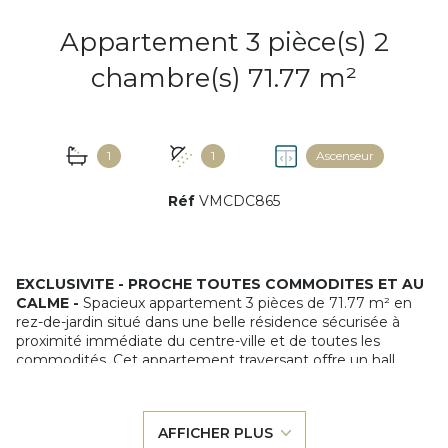
Appartement 3 pièce(s) 2
chambre(s) 71.77 m²
1
1
Ascenseur
Réf
VMCDC865
EXCLUSIVITE - PROCHE TOUTES COMMODITES ET AU
CALME -
Spacieux appartement 3 pièces de 71.77 m² en
rez-de-jardin situé dans une belle résidence sécurisée à
proximité immédiate du centre-ville et de toutes les
commodités. Cet appartement traversant offre un hall
d'entrée avec placard, un lumineux séjour doté de deux
baies vitrées donnant sur une terrasse et un jardin exposés
Sud-Ouest, une cuisine indépendante équipée donnant
AFFICHER PLUS
également sur l'extérieur, et un coin nuit indépendant