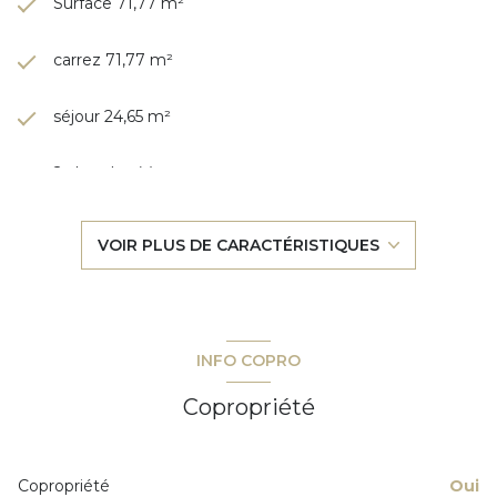
Surface 71,77 m²
carrez 71,77 m²
séjour 24,65 m²
2 chambre(s)
1 salle(s) de bain
VOIR PLUS DE CARACTÉRISTIQUES
1 salle(s) d'eau
cuisine séparée (équipée)
INFO COPRO
Chauffage individuel : autre (electrique)
Copropriété
exposition Sud-Ouest
Copropriété
Oui