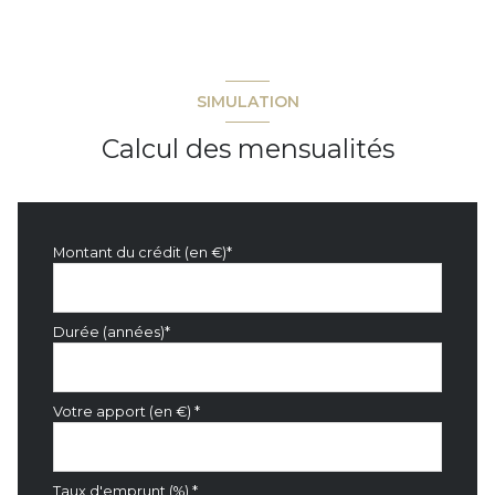
SIMULATION
Calcul des mensualités
Montant du crédit (en €)*
Durée (années)*
Votre apport (en €) *
Taux d'emprunt (%) *