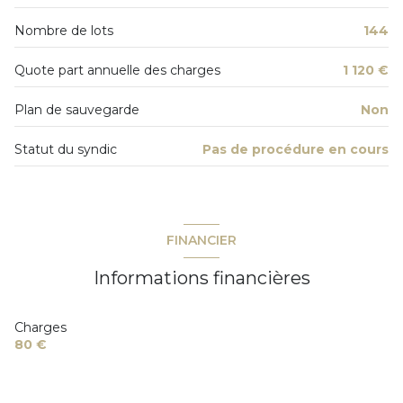
4 étage(s)
Nombre de lots
144
ascenseur
Quote part annuelle des charges
1 120 €
vue Jardins
Plan de sauvegarde
Non
Statut du syndic
Pas de procédure en cours
cave
terrasse
FINANCIER
Informations financières
Charges
80 €