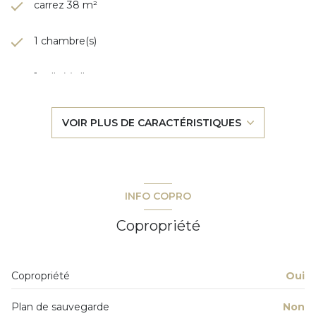
carrez 38 m²
1 chambre(s)
1 salle(s) d'eau
construit en 1961
VOIR PLUS DE CARACTÉRISTIQUES
cuisine séparée
Chauffage individuel : radiateur (electrique)
INFO COPRO
1 parking(s)
Copropriété
exposition Sud
Copropriété
Oui
3ème étage
Plan de sauvegarde
Non