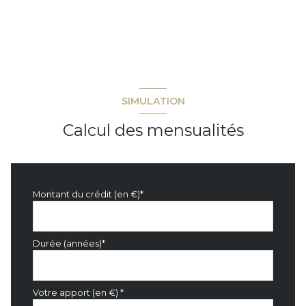
SIMULATION
Calcul des mensualités
Montant du crédit (en €)*
Durée (années)*
Votre apport (en €) *