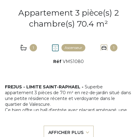
Appartement 3 pièce(s) 2
chambre(s) 70.4 m²
1
Ascenseur
1
Réf
VMS1080
FREJUS - LIMITE SAINT-RAPHAEL -
Superbe
appartement 3 pièces de 70 m² en rez-de-jardin situé dans
une petite résidence récente et verdoyante dans le
quartier de Valescure.
Ce bien offre un hall d'entrée avec placard aménagé, une
pièce de vie lumineuse avec cuisine américaine moderne
entièrement équipée, deux grandes chambres offrant un
accès direct sur le jardin, une salle de bains et des toilettes
AFFICHER PLUS
séparées. Le séjour et la cuisine offrent deux accès direct à