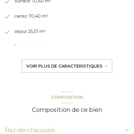
Surface 70,40 m²
carrez 70,40 m²
séjour 25,01 m²
2 chambre(s)
1 salle(s) de bain
VOIR PLUS DE CARACTÉRISTIQUES
construit en 2013
cuisine américaine (équipée)
COMPOSITION
Chauffage individuel : air pulsé (climatisation)
Composition de ce bien
1 garage(s)
Rez-de-chaussée