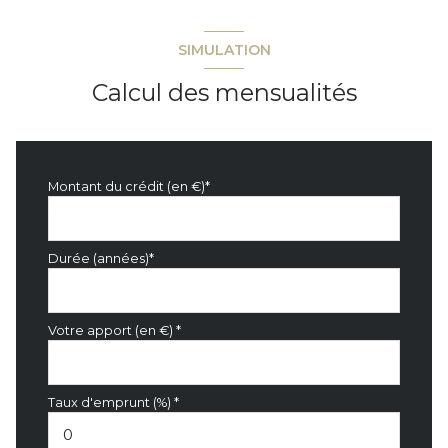
SIMULATION
Calcul des mensualités
Montant du crédit (en €)*
Durée (années)*
Votre apport (en €) *
Taux d'emprunt (%) *