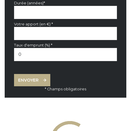
Durée (années)*
Votre apport (en €) *
Taux d'emprunt (%) *
ENVOYER
* Champs obligatoires