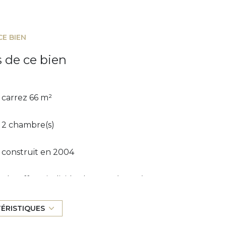
CE BIEN
s de ce bien
carrez 66 m²
2 chambre(s)
construit en 2004
Chauffage individuel : autre (autre)
exposition Ouest
TÉRISTIQUES