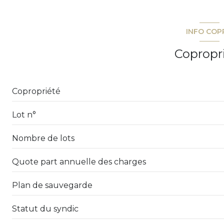
2ème étage
INFO COP
ascenseur
Copropr
terrasse
quartier Hopital
Copropriété
Lot n°
Nombre de lots
Quote part annuelle des charges
Plan de sauvegarde
Statut du syndic