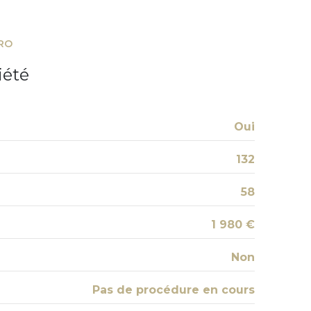
3 étage(s)
RO
vue Dégagée
iété
interphone
accès handicapé
Oui
132
58
1 980 €
Non
Pas de procédure en cours