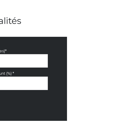
lités
es)*
nt (%) *