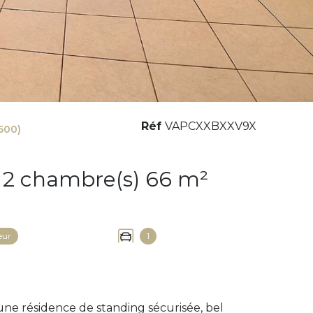
Réf
VAPCXXBXXV9X
600)
Appartement 3 pièce(s) 2 chambre(s) 66 m²
eur
1
ne résidence de standing sécurisée, bel