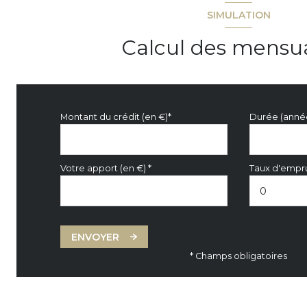
SIMULATION
Calcul des mensua
Montant du crédit (en €)*
Durée (anné
Votre apport (en €) *
Taux d'empru
ENVOYER
* Champs obligatoires