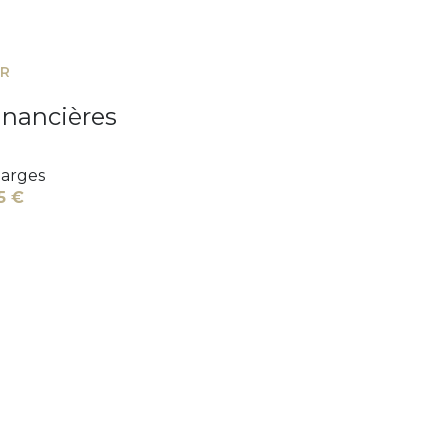
ER
inancières
arges
5 €