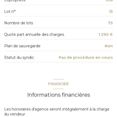
2ème étage
Lot n°
15
4 étage(s)
Nombre de lots
75
vue dégagée
Quote part annuelle des charges
1 290 €
Plan de sauvegarde
Non
cave
Statut du syndic
Pas de procédure en cours
balcon
terrasse
FINANCIER
quartier Frejus, Frejus Centre
Informations financières
Les honoraires d'agence seront intégralement à la charge
du vendeur