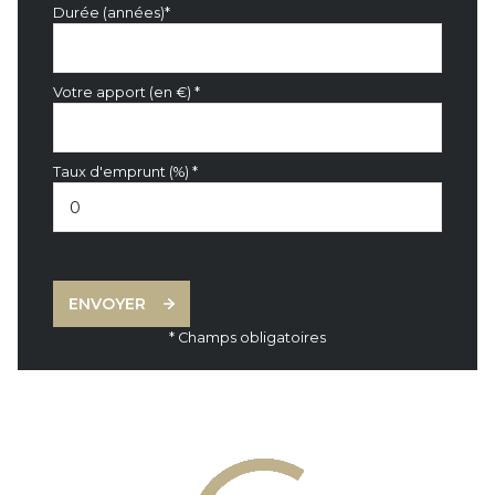
Durée (années)*
Votre apport (en €) *
Taux d'emprunt (%) *
ENVOYER
* Champs obligatoires