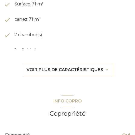
Surface 71 m²
carrez 71 m²
2 chambre(s)
1 salle(s) d'eau
construit en 1968
VOIR PLUS DE CARACTÉRISTIQUES
cuisine séparée
Chauffage collectif : autre (autre)
INFO COPRO
1 parking(s)
Copropriété
exposition Sud
Copropriété
Oui