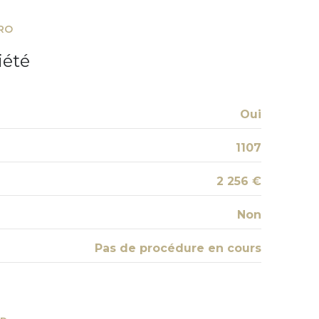
RO
balcon
iété
quartier Villeneuve
Oui
1107
2 256 €
Non
Pas de procédure en cours