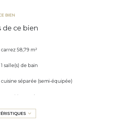
CE BIEN
s de ce bien
carrez 58,79 m²
1 salle(s) de bain
cuisine séparée (semi-équipée)
exposition Sud
5 étage(s)
TÉRISTIQUES
vue jardin