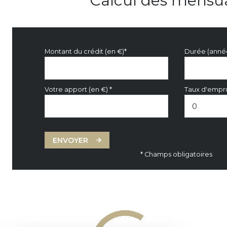
Calcul des mensua
Montant du crédit (en €)*
Durée (anné
Votre apport (en €) *
Taux d'empru
ENVOYER
* Champs obligatoires