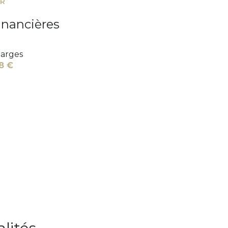
ER
inancières
arges
8 €