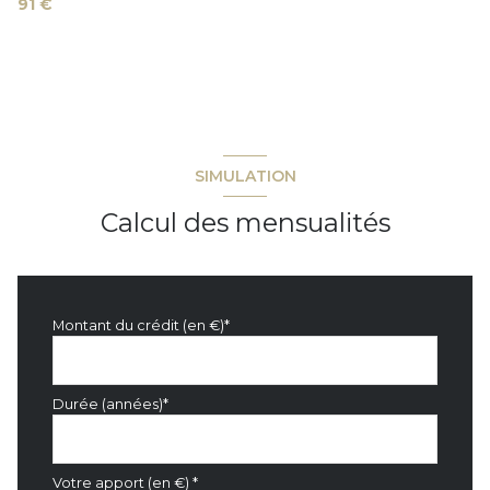
91 €
SIMULATION
Calcul des mensualités
Montant du crédit (en €)*
Durée (années)*
Votre apport (en €) *