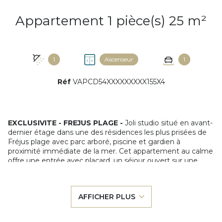
Appartement 1 pièce(s) 25 m²
1
Ascenseur
1
Réf
VAPCD54XXXXXXXXX155X4
EXCLUSIVITE - FREJUS PLAGE -
Joli studio situé en avant-
dernier étage dans une des résidences les plus prisées de
Fréjus plage avec parc arboré, piscine et gardien à
proximité immédiate de la mer. Cet appartement au calme
offre une entrée avec placard, un séjour ouvert sur une
belle terrasse bénéficiant d'une exposition Sud, une cuisine
séparée neuve, une salle d'eau avec douche et WC. Le
séjour particulièrement bien agencé permet de créer un
AFFICHER PLUS
coin nuit (possibilité d'accueillir 4 couchages). Une place de
parking en sous-sol et une cave sont vendues avec cet
appartement.Un chemin piétonnier situé juste devant la