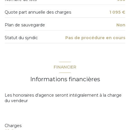
6 étage(s)
Quote part annuelle des charges
1 095 €
ascenseur
Plan de sauvegarde
Non
Statut du syndic
Pas de procédure en cours
vue Dégagée sur la verdure
cave
FINANCIER
terrasse
Informations financières
quartier Frejus Plage
Les honoraires d'agence seront intégralement à la charge
du vendeur
Charges