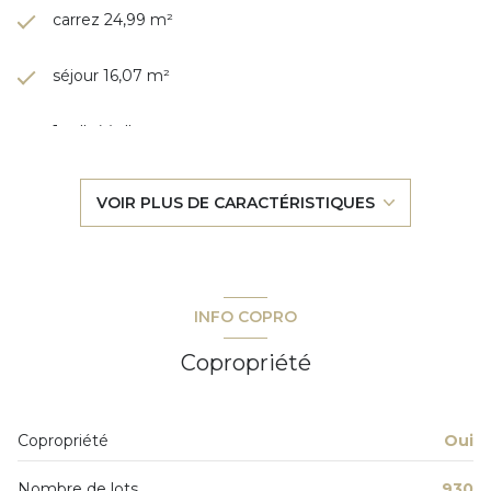
carrez 24,99 m²
séjour 16,07 m²
1 salle(s) d'eau
construit en 1983
VOIR PLUS DE CARACTÉRISTIQUES
cuisine séparée
Chauffage individuel : autre (autre)
INFO COPRO
exposition Sud
Copropriété
1 niveau(x)
Copropriété
Oui
5ème étage
Nombre de lots
930