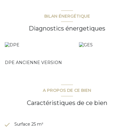
résidence vous permettra de rejoindre les plages de sable
en 3 minutes. Tous commerces à proximité. Copropriété de
930 lots. Charges prévisionnelles annuelles : 1095 €.
BILAN ÉNERGÉTIQUE
Diagnostics énergetiques
DPE ANCIENNE VERSION
A PROPOS DE CE BIEN
Caractéristiques de ce bien
Surface 25 m²