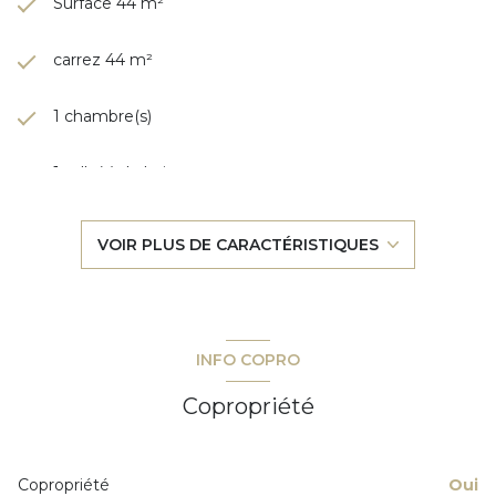
Surface 44 m²
carrez 44 m²
1 chambre(s)
1 salle(s) de bain
construit en 2004
VOIR PLUS DE CARACTÉRISTIQUES
cuisine américaine (équipée)
Chauffage individuel : radiateur (electrique)
INFO COPRO
exposition Sud-Ouest
Copropriété
3ème étage
Copropriété
Oui