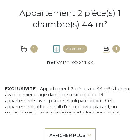
Appartement 2 pièce(s) 1
chambre(s) 44 m²
1
Ascenseur
1
Réf
VAPCDXXXCFXX
EXCLUSIVITE -
Appartement 2 pièces de 44 m² situé en
avant-denier étage dans une résidence de 19
appartements avec piscine et joli parc arboré. Cet
appartement offre un hall d'entrée avec placard, un
spacieux séjour avec cuisine ouverte fonctionnelle et
entièrement équipée dotée d'un îlot central avec de
nombreux rangements, une chambre avec placard
aménagé, une salle de bains et des WC indépendants. La
AFFICHER PLUS
pièce de vie et la chambre donnent sur une large terrasse