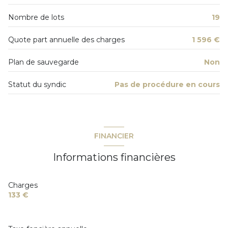
4 étage(s)
Nombre de lots
19
ascenseur
Quote part annuelle des charges
1 596 €
vue DEGAGEE
Plan de sauvegarde
Non
Statut du syndic
Pas de procédure en cours
terrasse
quartier Rue Du Suveret
FINANCIER
Informations financières
Charges
133 €