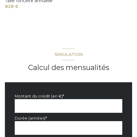
Taxe foncière annuelle
828 €
SIMULATION
Calcul des mensualités
Montant du crédit (en €)*
Durée (années)*