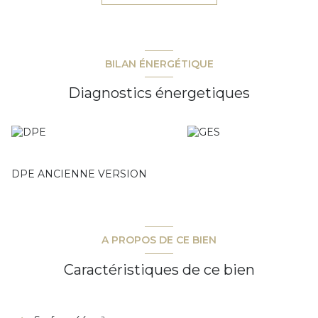
de 13.58 m² exposée Sud-ouest. Une place de parking
privative est vendue avec ce bien. Centre-ville, commerces
et plages/mer accessibles rapidement. Local à vélos dans la
résidence. Charges courantes annuelles : 1596 €.
BILAN ÉNERGÉTIQUE
Diagnostics énergetiques
DPE ANCIENNE VERSION
A PROPOS DE CE BIEN
Caractéristiques de ce bien