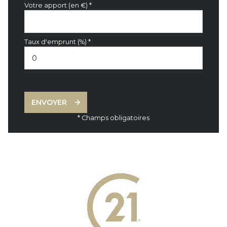
Votre apport (en €) *
Taux d'emprunt (%) *
ENVOYER
* Champs obligatoires