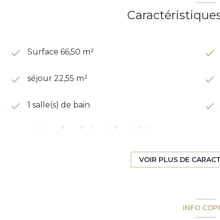
Caractéristique
Surface 66,50 m²
séjour 22,55 m²
1 salle(s) de bain
cuisine séparée (semi-équipée)
2ème étage
VOIR PLUS DE CARAC
ascenseur
INFO COP
terrasse