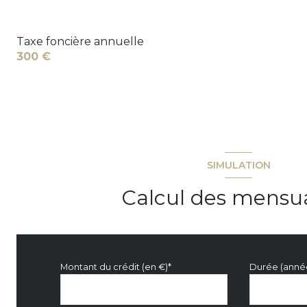
Taxe foncière annuelle
300 €
SIMULATION
Calcul des mensua
Montant du crédit (en €)*
Durée (anné