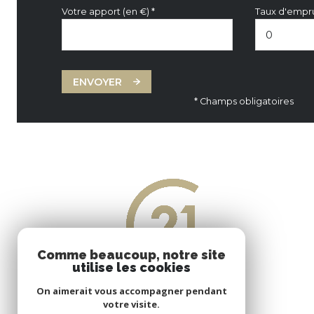
Votre apport (en €) *
Taux d'empru
ENVOYER
* Champs obligatoires
Comme beaucoup, notre site
utilise les cookies
On aimerait vous accompagner pendant
votre visite.