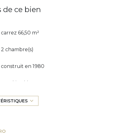
s de ce bien
carrez 66,50 m²
2 chambre(s)
construit en 1980
1 parking(s)
5 étage(s)
TÉRISTIQUES
balcon
RO
quartier Frejus Plage