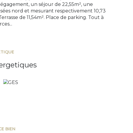
dégagement, un séjour de 22,55m², une
osées nord et mesurant respectivement 10,73
Terrasse de 11,54m². Place de parking. Tout à
ces...
ÉTIQUE
ergetiques
CE BIEN