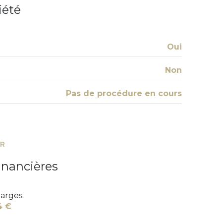
iété
Oui
Non
Pas de procédure en cours
ER
inancières
arges
4 €