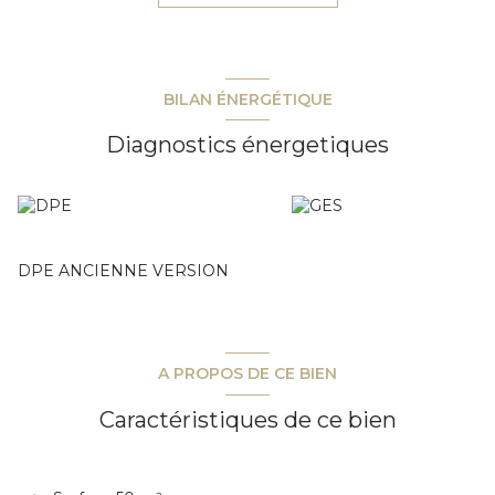
la verdure. Un grand garage en sous-sol est vendu avec
l'appartement. Résidence intimiste bénéficiant d'un
environnement très calme et labelisée BBC (bâtiment
basse consommation)
Copropriété de 24 lots principaux. Charges annuelles : 776
BILAN ÉNERGÉTIQUE
euros.
Diagnostics énergetiques
DPE ANCIENNE VERSION
A PROPOS DE CE BIEN
Caractéristiques de ce bien