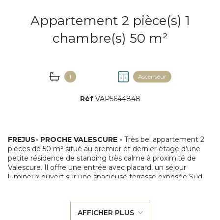
Appartement 2 pièce(s) 1
chambre(s) 50 m²
1
Ascenseur
Réf
VAP5644848
FREJUS- PROCHE VALESCURE -
Très bel appartement 2
pièces de 50 m² situé au premier et dernier étage d'une
petite résidence de standing très calme à proximité de
Valescure. Il offre une entrée avec placard, un séjour
lumineux ouvert sur une spacieuse terrasse exposée Sud
équipée de brise-soleil coulissants, une grande chambre
ouverte sur une seconde terrasse exposée Ouest
également accessible depuis le séjour, une salle de bains
AFFICHER PLUS
et des toilettes séparées. La terrasse offre une jolie vue sur