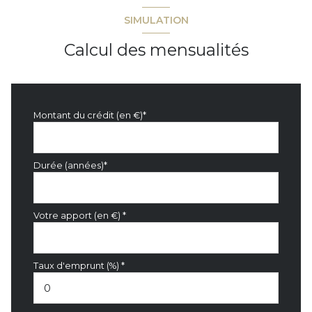
SIMULATION
Calcul des mensualités
Montant du crédit (en €)*
Durée (années)*
Votre apport (en €) *
Taux d'emprunt (%) *