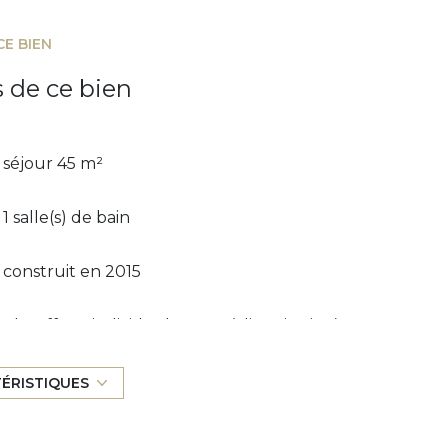
CE BIEN
s de ce bien
séjour 45 m²
1 salle(s) de bain
construit en 2015
Chauffage individuel : autre (climatisation)
1er étage
TÉRISTIQUES
ascenseur