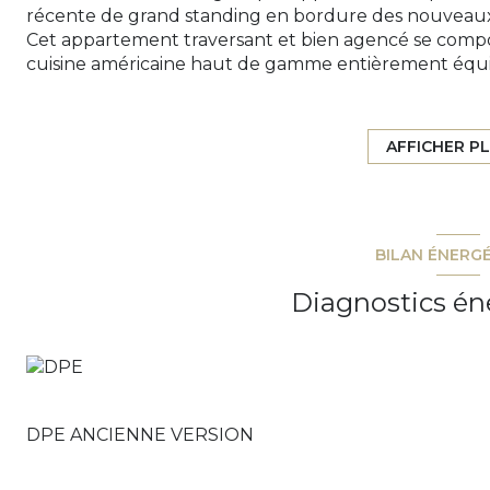
récente de grand standing en bordure des nouveaux 
Cet appartement traversant et bien agencé se comp
cuisine américaine haut de gamme entièrement équi
grande terrasse bénéficiant d'une belle vue sur le ca
salle d'eau, de deux chambres, d'une vaste salle de b
Un grand garage permettant d'accueillir 2 véhicules 
AFFICHER P
appartement. Prestations de grand standing : climatisa
isolation phonique de haut niveau, volets roulants éle
format, et portes palières anti-effraction avec serrur
centre-ville, tous commerces, plages, base nature et
BILAN ÉNERG
Charges annuelles de 1800 € - Copropriété de 74 lots
Diagnostics én
DPE ANCIENNE VERSION