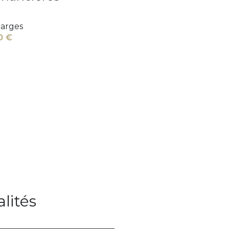
arges
0 €
lités