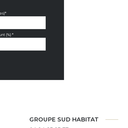
es)*
nt (%) *
GROUPE SUD HABITAT