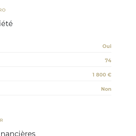
RO
cave
iété
terrasse
accès handicapé
Oui
74
1 800 €
Non
ER
inancières