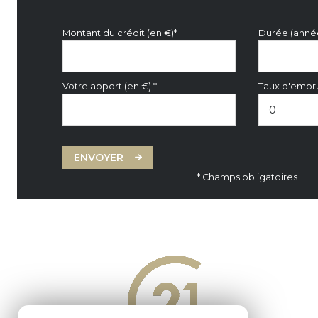
Montant du crédit (en €)*
Durée (anné
Votre apport (en €) *
Taux d'empru
ENVOYER
* Champs obligatoires