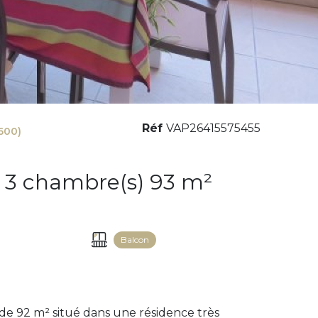
Réf
VAP26415575455
600)
Appartement 4 pièce(s) 3 chambre(s) 93 m²
Balcon
e 92 m² situé dans une résidence très