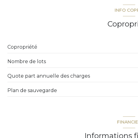
INFO COP
vue Canal
Copropr
balcon
quartier Port Frejus 2
Copropriété
Nombre de lots
Quote part annuelle des charges
Plan de sauvegarde
FINANCI
Informations f