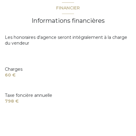
chambre
8.11 m²
FINANCIER
sdd
2.68 m²
terrasse
Informations financières
terrasse
5.57 m²
quartier Frejus Plage, Front De Mer
entree
2.76 m²
Les honoraires d'agence seront intégralement à la charge
du vendeur
Charges
60 €
Taxe foncière annuelle
798 €