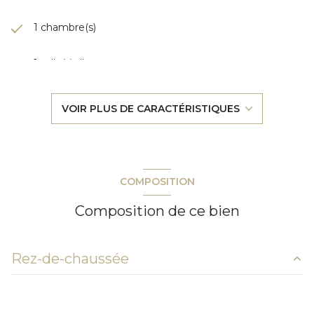
1 chambre(s)
1 salle(s) d'eau
kitchenette (équipée)
VOIR PLUS DE CARACTÉRISTIQUES
Chauffage individuel : convecteur (electrique)
exposition Sud-Est
COMPOSITION
2ème étage
Composition de ce bien
5 étage(s)
Rez-de-chaussée
ascenseur
salon/sejour
19.53 m²
vue mer