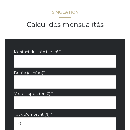
SIMULATION
Calcul des mensualités
Montant du crédit (en €)*
Durée (années)*
Votre apport (en €) *
Taux d'emprunt (%) *