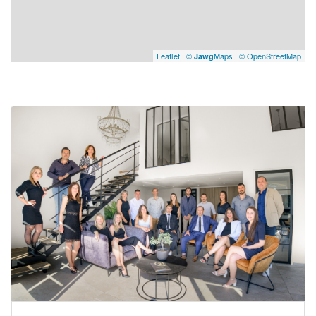
Leaflet
|
©
Maps
|
© OpenStreetMap
Jawg